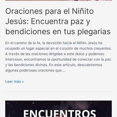
Oraciones para el Niñito
Jesús: Encuentra paz y
bendiciones en tus plegarias
En el camino de la fe, la devoción hacia el Niñito Jesús ha
ocupado un lugar especial en el corazón de muchos creyentes.
A través de las oraciones dirigidas a este dulce y poderoso
intercesor, encontramos la oportunidad de conectar con la paz
y las bendiciones divinas. En este artículo, descubriremos
algunas poderosas oraciones que …
Oraciones
Leer más »
para
el
Niñito
Jesús:
Encuentra
paz