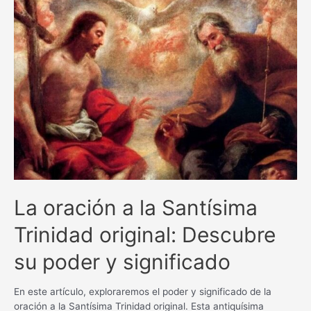
Señor:
Eleva
tus
palabras
de
gratitud
y
alabanza
hacia
Él
La oración a la Santísima
Trinidad original: Descubre
su poder y significado
En este artículo, exploraremos el poder y significado de la
oración a la Santísima Trinidad original. Esta antiquísima