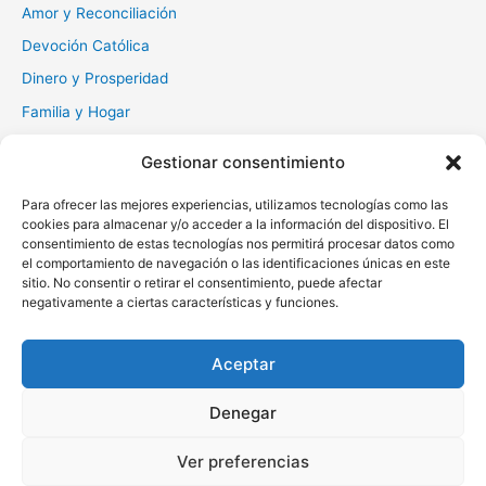
:
Amor y Reconciliación
Devoción Católica
Dinero y Prosperidad
Familia y Hogar
Gratitud y Perdón
Gestionar consentimiento
Milagros y Esperanza
Para ofrecer las mejores experiencias, utilizamos tecnologías como las
Muerte y Difuntos
cookies para almacenar y/o acceder a la información del dispositivo. El
Oraciones Diarias
consentimiento de estas tecnologías nos permitirá procesar datos como
el comportamiento de navegación o las identificaciones únicas en este
Otras
sitio. No consentir o retirar el consentimiento, puede afectar
negativamente a ciertas características y funciones.
Protección y Liberación
Salud y Sanación
Aceptar
Santos y Vírgenes
Denegar
Copyright © 2026 Oraciona | Powered by
Tema Astra para
Ver preferencias
WordPress