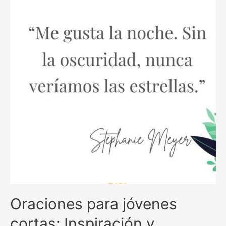
Cristo:
Fortaleciendo
la
conexión
espiritual
con
tu
fe
Oraciones para jóvenes
cortas: Inspiración y