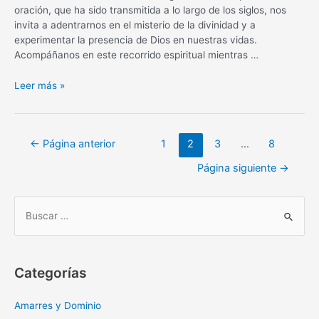
oración, que ha sido transmitida a lo largo de los siglos, nos
invita a adentrarnos en el misterio de la divinidad y a
experimentar la presencia de Dios en nuestras vidas.
Acompáñanos en este recorrido espiritual mientras …
La
Leer más »
oración
a
la
Navegación
←
Página anterior
1
2
3
…
8
Santísima
de
Trinidad
Página siguiente
→
entradas
original:
Descubre
su
B
poder
u
y
s
significado
c
Categorías
a
r
Amarres y Dominio