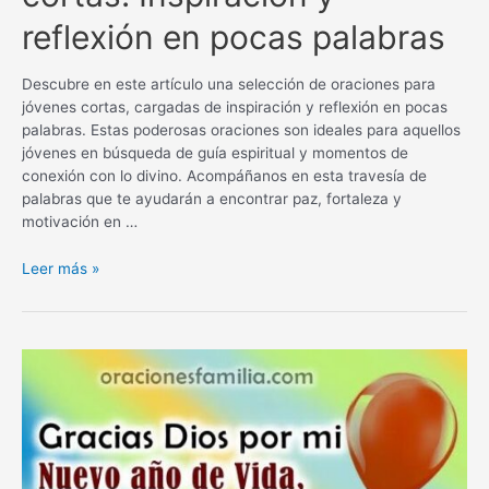
reflexión en pocas palabras
Descubre en este artículo una selección de oraciones para
jóvenes cortas, cargadas de inspiración y reflexión en pocas
palabras. Estas poderosas oraciones son ideales para aquellos
jóvenes en búsqueda de guía espiritual y momentos de
conexión con lo divino. Acompáñanos en esta travesía de
palabras que te ayudarán a encontrar paz, fortaleza y
motivación en …
Oraciones
Leer más »
para
jóvenes
cortas:
Inspiración
y
reflexión
en
pocas
palabras