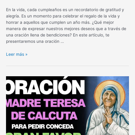
En la vida, cada cumpleaños es un recordatorio de gratitud y
alegría. Es un momento para celebrar el regalo de la vida y
honrar a aquellos que cumplen un año más. ¿Qué mejor
manera de expresar nuestros mejores deseos que a través de
una oración llena de bendiciones? En este artículo, te
presentaremos una oración …
Oración
Leer más »
para
felicitar
por
cumpleaños:
una
bendición
especial
para
celebrar
un
nuevo
año