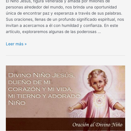
El Niño Jesús, figura venerada y amada por millones de
personas alrededor del mundo, nos brinda una oportunidad
única de encontrar paz y esperanza a través de sus palabras.
Sus oraciones, llenas de un profundo significado espiritual, nos
invitan a acercarnos a él con humildad y confianza. En este
artículo, exploraremos algunas de las poderosas …
Oraciones
Leer más »
al
Niño
Jesús:
Encuentra
paz
y
esperanza
en
sus
palabras