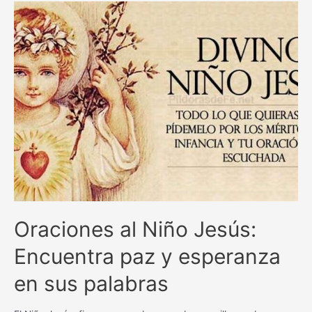
Sacramento
del
Altar:
Bendito
sea
Dios
Oraciones al Niño Jesús:
Encuentra paz y esperanza
en sus palabras