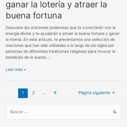
ganar la lotería y atraer la
buena fortuna
Descubre las oraciones poderosas que te conectarán con la
energía divina y te ayudarán a atraer la buena fortuna y ganar
la lotería. En este artículo, te presentamos una selección de
oraciones que han sido utilizadas a lo largo de los siglos por
personas de diferentes tradiciones religiosas para invocar la
bendición de la suerte …
Oraciones
Leer más »
poderosas
para
ganar
Navegación
1
2
…
8
Página siguiente
→
la
de
lotería
entradas
y
B
atraer
u
la
s
buena