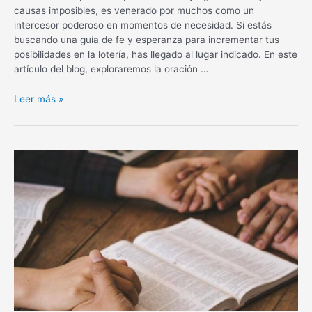
causas imposibles, es venerado por muchos como un
intercesor poderoso en momentos de necesidad. Si estás
buscando una guía de fe y esperanza para incrementar tus
posibilidades en la lotería, has llegado al lugar indicado. En este
artículo del blog, exploraremos la oración …
Oración
Leer más »
de
San
Pancracio
para
la
lotería:
una
guía
de
fe
y
esperanza.