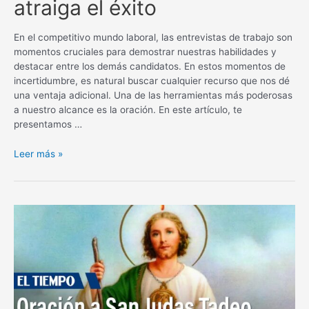
atraiga el éxito
En el competitivo mundo laboral, las entrevistas de trabajo son
momentos cruciales para demostrar nuestras habilidades y
destacar entre los demás candidatos. En estos momentos de
incertidumbre, es natural buscar cualquier recurso que nos dé
una ventaja adicional. Una de las herramientas más poderosas
a nuestro alcance es la oración. En este artículo, te
presentamos …
Oración
Leer más »
poderosa
para
una
entrevista
de
trabajo
que
atraiga
el
éxito