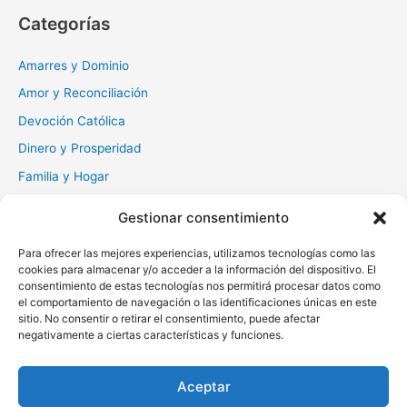
fortuna
c
Categorías
a
r
Amarres y Dominio
:
Amor y Reconciliación
Devoción Católica
Dinero y Prosperidad
Familia y Hogar
Gratitud y Perdón
Gestionar consentimiento
Milagros y Esperanza
Para ofrecer las mejores experiencias, utilizamos tecnologías como las
Muerte y Difuntos
cookies para almacenar y/o acceder a la información del dispositivo. El
consentimiento de estas tecnologías nos permitirá procesar datos como
Oraciones Diarias
el comportamiento de navegación o las identificaciones únicas en este
Otras
sitio. No consentir o retirar el consentimiento, puede afectar
negativamente a ciertas características y funciones.
Protección y Liberación
Salud y Sanación
Aceptar
Santos y Vírgenes