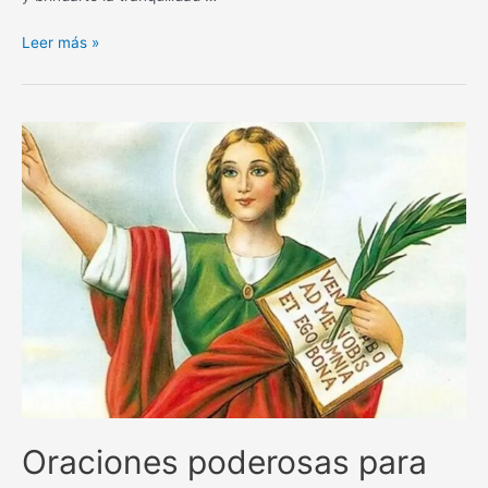
Oración
Leer más »
poderosa
para
que
un
trámite
salga
exitoso
y
sin
contratiempos
Oraciones poderosas para