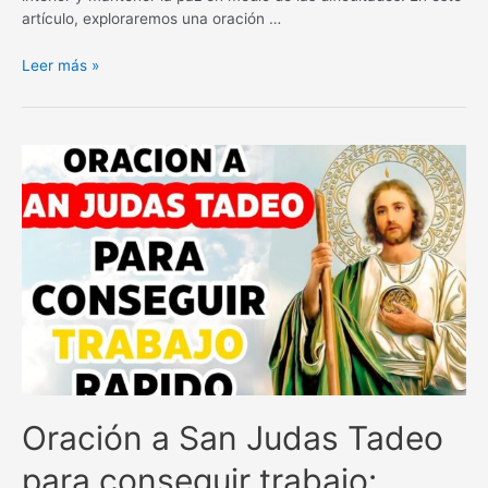
artículo, exploraremos una oración …
Oración
Leer más »
poderosa
para
calmar
a
una
persona
en
el
trabajo
y
aliviar
el
estrés
Oración a San Judas Tadeo
para conseguir trabajo: