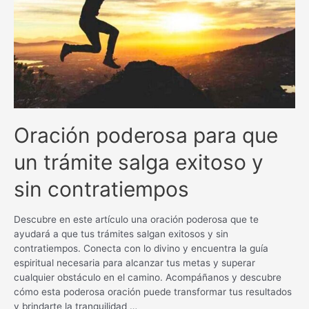
Fortalece
tus
oportunidades
laborales
con
esta
poderosa
plegaria
Oración poderosa para que
un trámite salga exitoso y
sin contratiempos
Descubre en este artículo una oración poderosa que te
ayudará a que tus trámites salgan exitosos y sin
contratiempos. Conecta con lo divino y encuentra la guía
espiritual necesaria para alcanzar tus metas y superar
cualquier obstáculo en el camino. Acompáñanos y descubre
cómo esta poderosa oración puede transformar tus resultados
y brindarte la tranquilidad …