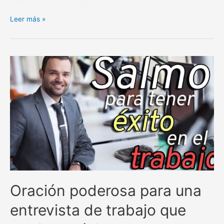
Oración
Leer más »
poderosa
para
un
examen
importante:
¡Solicita
el
favor
divino
y
alcanza
el
éxito!
Oración poderosa para una
entrevista de trabajo que