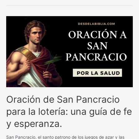
para
conseguir
empleo
rápido:
¡Atrae
las
oportunidades
laborales
que
necesitas!
Oración de San Pancracio
para la lotería: una guía de fe
y esperanza.
San Pancracio, el santo patrono de los juegos de azar y las