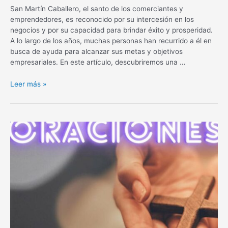
San Martín Caballero, el santo de los comerciantes y
emprendedores, es reconocido por su intercesión en los
negocios y por su capacidad para brindar éxito y prosperidad.
A lo largo de los años, muchas personas han recurrido a él en
busca de ayuda para alcanzar sus metas y objetivos
empresariales. En este artículo, descubriremos una …
Oración
Leer más »
a
San
Martín
Caballero
para
el
éxito
en
tu
negocio