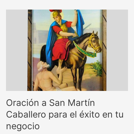
el
dinero
y
hacerlo
multiplicarse:
Potente
guía
para
atraer
abundancia
financiera.
Oración a San Martín
Caballero para el éxito en tu
negocio