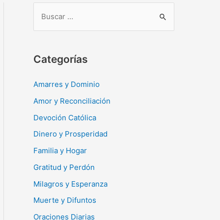
B
u
s
c
Categorías
a
r
Amarres y Dominio
:
Amor y Reconciliación
Devoción Católica
Dinero y Prosperidad
Familia y Hogar
Gratitud y Perdón
Milagros y Esperanza
Muerte y Difuntos
Oraciones Diarias