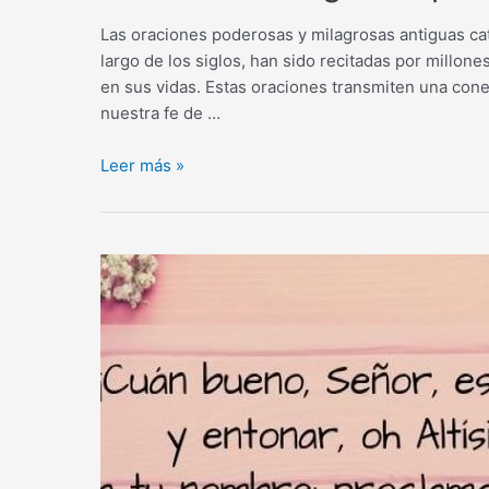
Las oraciones poderosas y milagrosas antiguas cató
largo de los siglos, han sido recitadas por millone
en sus vidas. Estas oraciones transmiten una cone
nuestra fe de …
Las
Leer más »
oraciones
poderosas
y
milagrosas
antiguas
católicas:
una
guía
espiritual
inigualable.