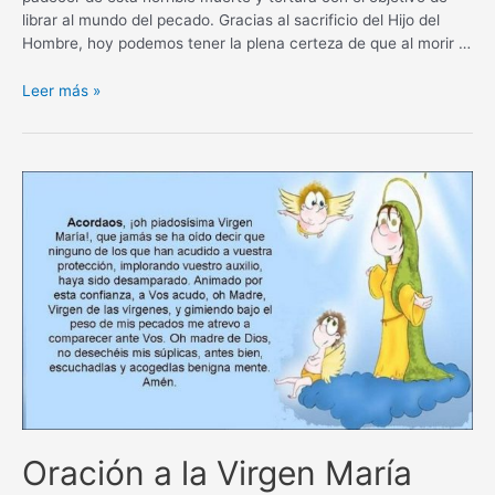
librar al mundo del pecado. Gracias al sacrificio del Hijo del
Hombre, hoy podemos tener la plena certeza de que al morir …
Oración
Leer más »
a
la
Sangre
de
Cristo
por
los
hijos
Oración a la Virgen María