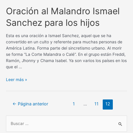
para
la
Oración al Malandro Ismael
unión
Sanchez para los hijos
y
proteccion
familiar
Esta es una oración a Ismael Sanchez, aquel que se ha
convertido en un culto y referente para muchas personas de
América Latina. Forma parte del sincretismo urbano. Al morir
se forma “La Corte Malandra o Calé”. En el grupo están Freddi,
Ramón, Jhonny y Chama Isabel. Ya son varios los países en los
que el …
Oración al
Leer más »
Malandro
Ismael
Sanchez
Navegación
←
Página anterior
1
…
11
12
para
de
los
entradas
hijos
B
u