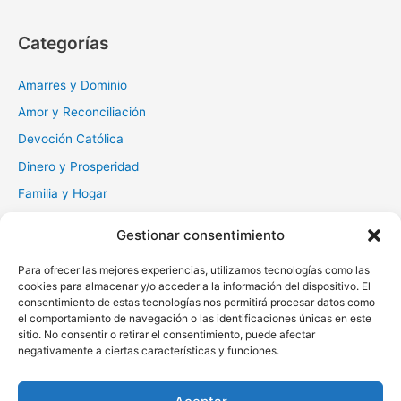
s
c
Categorías
a
r
Amarres y Dominio
:
Amor y Reconciliación
Devoción Católica
Dinero y Prosperidad
Familia y Hogar
Gratitud y Perdón
Gestionar consentimiento
Milagros y Esperanza
Para ofrecer las mejores experiencias, utilizamos tecnologías como las
Muerte y Difuntos
cookies para almacenar y/o acceder a la información del dispositivo. El
Oraciones Diarias
consentimiento de estas tecnologías nos permitirá procesar datos como
el comportamiento de navegación o las identificaciones únicas en este
Otras
sitio. No consentir o retirar el consentimiento, puede afectar
negativamente a ciertas características y funciones.
Protección y Liberación
Salud y Sanación