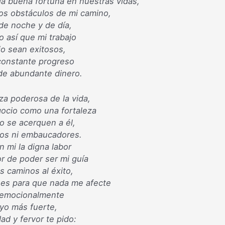
la buena fortuna en nuestras vidas,
os obstáculos de mi camino,
 de noche y de día,
o así que mi trabajo
o sean exitosos,
constante progreso
de abundante dinero.
za poderosa de la vida,
ocio como una fortaleza
o se acerquen a él,
gos ni embaucadores.
n mi la digna labor
or de poder ser mi guía
os caminos al éxito,
es para que nada me afecte
o emocionalmente
 yo más fuerte,
ad y fervor te pido: