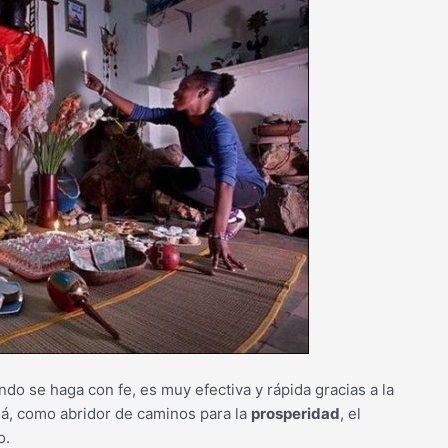
ndo se haga con fe, es muy efectiva y rápida gracias a la
uá, como abridor de caminos para la
prosperidad
, el
o.