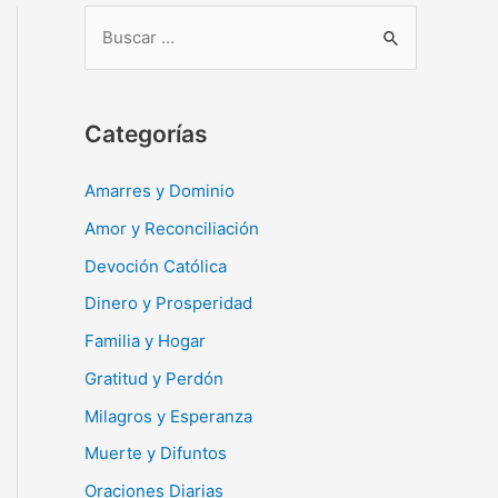
B
u
s
c
Categorías
a
r
Amarres y Dominio
:
Amor y Reconciliación
Devoción Católica
Dinero y Prosperidad
Familia y Hogar
Gratitud y Perdón
Milagros y Esperanza
Muerte y Difuntos
Oraciones Diarias