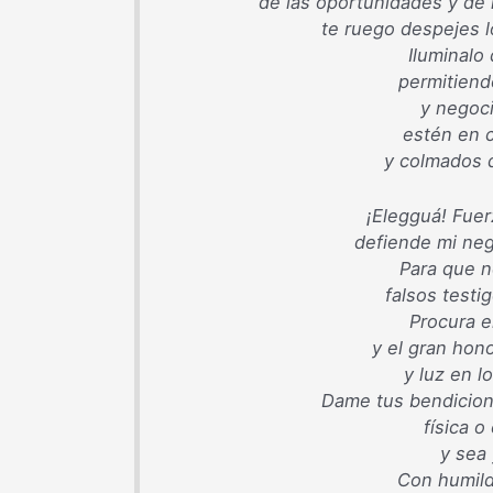
de las oportunidades y de 
te ruego despejes l
Iluminalo
permitiend
y negoci
estén en 
y colmados 
¡Elegguá! Fuer
defiende mi neg
Para que n
falsos testi
Procura e
y el gran hon
y luz en l
Dame tus bendicion
física 
y sea
Con humild