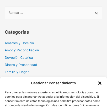
B
u
s
c
Categorías
a
r
Amarres y Dominio
:
Amor y Reconciliación
Devoción Católica
Dinero y Prosperidad
Familia y Hogar
Gratitud y Perdón
Gestionar consentimiento
Milagros y Esperanza
Para ofrecer las mejores experiencias, utilizamos tecnologías como las
Muerte y Difuntos
cookies para almacenar y/o acceder a la información del dispositivo. El
consentimiento de estas tecnologías nos permitirá procesar datos como
Oraciones Diarias
el comportamiento de navegación o las identificaciones únicas en este