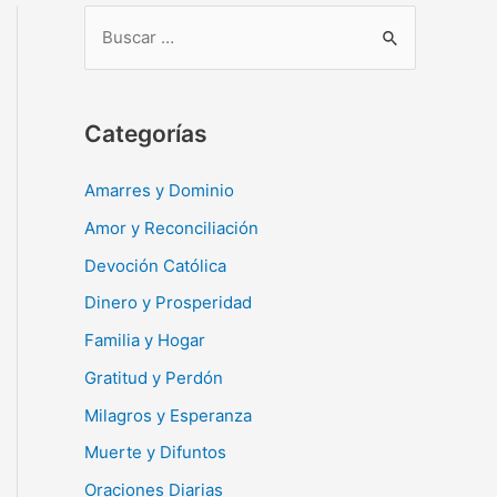
B
u
s
c
Categorías
a
r
Amarres y Dominio
:
Amor y Reconciliación
Devoción Católica
Dinero y Prosperidad
Familia y Hogar
Gratitud y Perdón
Milagros y Esperanza
Muerte y Difuntos
Oraciones Diarias