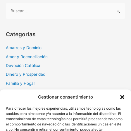
B
u
s
c
Categorías
a
r
Amarres y Dominio
:
Amor y Reconciliación
Devoción Católica
Dinero y Prosperidad
Familia y Hogar
Gratitud y Perdón
Gestionar consentimiento
Milagros y Esperanza
Para ofrecer las mejores experiencias, utilizamos tecnologías como las
Muerte y Difuntos
cookies para almacenar y/o acceder a la información del dispositivo. El
Oraciones Diarias
consentimiento de estas tecnologías nos permitirá procesar datos como
el comportamiento de navegación o las identificaciones únicas en este
Otras
sitio. No consentir o retirar el consentimiento, puede afectar