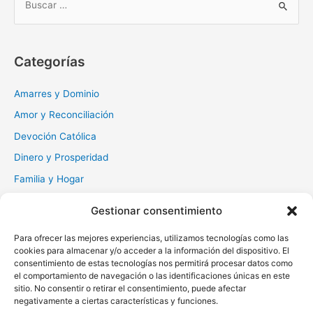
u
s
c
Categorías
a
r
Amarres y Dominio
:
Amor y Reconciliación
Devoción Católica
Dinero y Prosperidad
Familia y Hogar
Gratitud y Perdón
Gestionar consentimiento
Milagros y Esperanza
Para ofrecer las mejores experiencias, utilizamos tecnologías como las
Muerte y Difuntos
cookies para almacenar y/o acceder a la información del dispositivo. El
consentimiento de estas tecnologías nos permitirá procesar datos como
Oraciones Diarias
el comportamiento de navegación o las identificaciones únicas en este
Otras
sitio. No consentir o retirar el consentimiento, puede afectar
negativamente a ciertas características y funciones.
Protección y Liberación