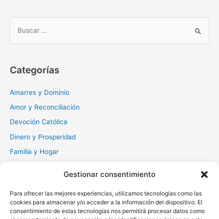
B
u
s
c
Categorías
a
r
Amarres y Dominio
:
Amor y Reconciliación
Devoción Católica
Dinero y Prosperidad
Familia y Hogar
Gratitud y Perdón
Gestionar consentimiento
Milagros y Esperanza
Para ofrecer las mejores experiencias, utilizamos tecnologías como las
Muerte y Difuntos
cookies para almacenar y/o acceder a la información del dispositivo. El
Oraciones Diarias
consentimiento de estas tecnologías nos permitirá procesar datos como