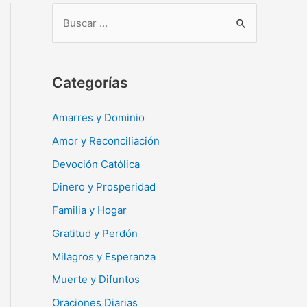
B
u
s
c
Categorías
a
r
Amarres y Dominio
:
Amor y Reconciliación
Devoción Católica
Dinero y Prosperidad
Familia y Hogar
Gratitud y Perdón
Milagros y Esperanza
Muerte y Difuntos
Oraciones Diarias