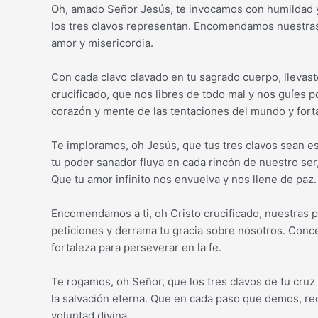
Oh, amado Señor Jesús, te invocamos con humildad y f
los tres clavos representan. Encomendamos nuestras 
amor y misericordia.
Con cada clavo clavado en tu sagrado cuerpo, llevas
crucificado, que nos libres de todo mal y nos guíes 
corazón y mente de las tentaciones del mundo y forta
Te imploramos, oh Jesús, que tus tres clavos sean e
tu poder sanador fluya en cada rincón de nuestro ser,
Que tu amor infinito nos envuelva y nos llene de paz.
Encomendamos a ti, oh Cristo crucificado, nuestras
peticiones y derrama tu gracia sobre nosotros. Conced
fortaleza para perseverar en la fe.
Te rogamos, oh Señor, que los tres clavos de tu cru
la salvación eterna. Que en cada paso que demos, rec
voluntad divina.