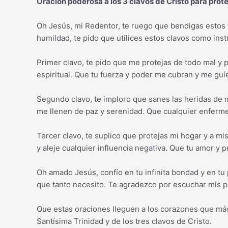
Oración poderosa a los 3 clavos de Cristo para prot
Oh Jesús, mi Redentor, te ruego que bendigas estos tr
humildad, te pido que utilices estos clavos como ins
Primer clavo, te pido que me protejas de todo mal y 
espiritual. Que tu fuerza y poder me cubran y me gu
Segundo clavo, te imploro que sanes las heridas de 
me llenen de paz y serenidad. Que cualquier enferme
Tercer clavo, te suplico que protejas mi hogar y a mi
y aleje cualquier influencia negativa. Que tu amor 
Oh amado Jesús, confío en tu infinita bondad y en tu
que tanto necesito. Te agradezco por escuchar mis p
Que estas oraciones lleguen a los corazones que más 
Santísima Trinidad y de los tres clavos de Cristo.