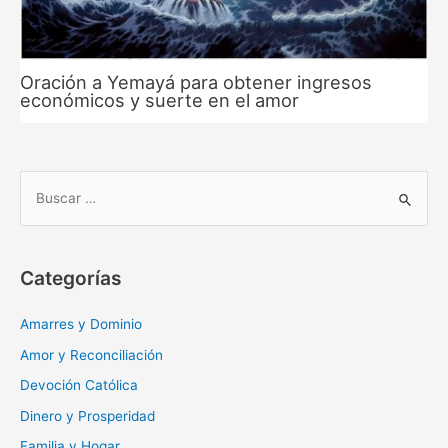
Oración a Yemayá para obtener ingresos
económicos y suerte en el amor
B
u
s
c
Categorías
a
r
Amarres y Dominio
:
Amor y Reconciliación
Devoción Católica
Dinero y Prosperidad
Familia y Hogar