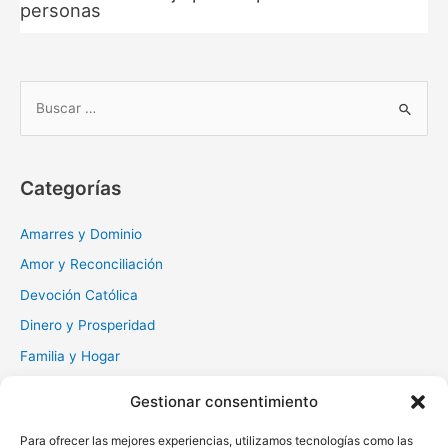
personas
B
u
s
c
Categorías
a
r
Amarres y Dominio
:
Amor y Reconciliación
Devoción Católica
Dinero y Prosperidad
Familia y Hogar
Gratitud y Perdón
Gestionar consentimiento
Milagros y Esperanza
Para ofrecer las mejores experiencias, utilizamos tecnologías como las
Muerte y Difuntos