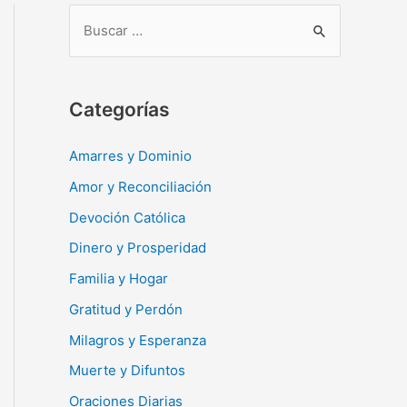
B
u
s
c
Categorías
a
r
Amarres y Dominio
:
Amor y Reconciliación
Devoción Católica
Dinero y Prosperidad
Familia y Hogar
Gratitud y Perdón
Milagros y Esperanza
Muerte y Difuntos
Oraciones Diarias