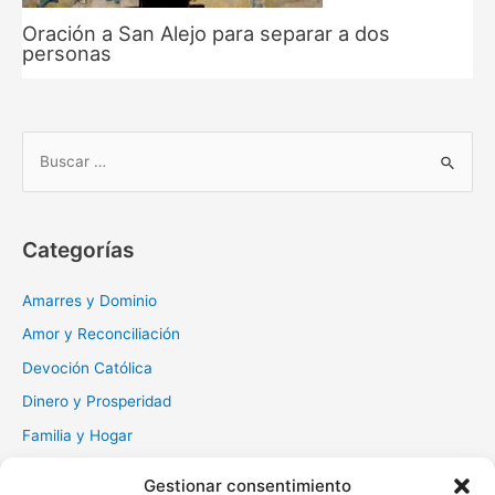
Oración a San Alejo para separar a dos
personas
B
u
s
c
Categorías
a
r
Amarres y Dominio
:
Amor y Reconciliación
Devoción Católica
Dinero y Prosperidad
Familia y Hogar
Gratitud y Perdón
Gestionar consentimiento