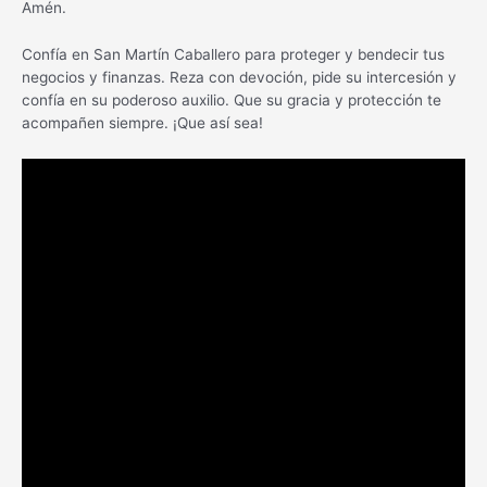
Amén.
Confía en San Martín Caballero para proteger y bendecir tus
negocios y finanzas. Reza con devoción, pide su intercesión y
confía en su poderoso auxilio. Que su gracia y protección te
acompañen siempre. ¡Que así sea!