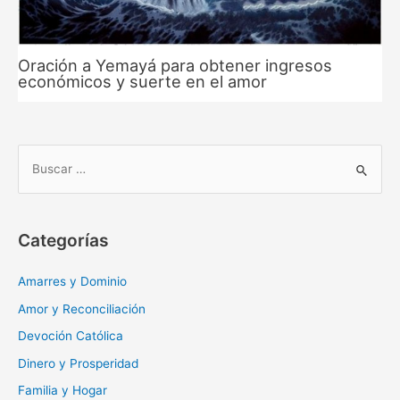
Oración a Yemayá para obtener ingresos
económicos y suerte en el amor
B
u
s
c
Categorías
a
r
Amarres y Dominio
:
Amor y Reconciliación
Devoción Católica
Dinero y Prosperidad
Familia y Hogar