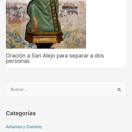
Oración a San Alejo para separar a dos
personas
B
u
s
c
Categorías
a
r
Amarres y Dominio