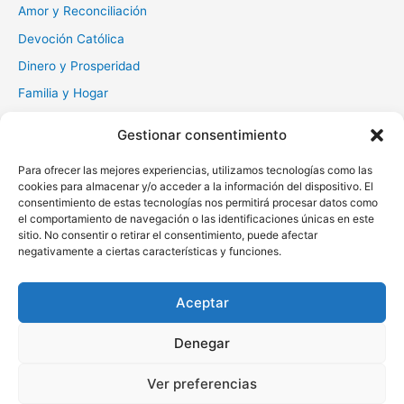
:
Amor y Reconciliación
Devoción Católica
Dinero y Prosperidad
Familia y Hogar
Gratitud y Perdón
Gestionar consentimiento
Milagros y Esperanza
Para ofrecer las mejores experiencias, utilizamos tecnologías como las
Muerte y Difuntos
cookies para almacenar y/o acceder a la información del dispositivo. El
consentimiento de estas tecnologías nos permitirá procesar datos como
Oraciones Diarias
el comportamiento de navegación o las identificaciones únicas en este
Otras
sitio. No consentir o retirar el consentimiento, puede afectar
negativamente a ciertas características y funciones.
Protección y Liberación
Salud y Sanación
Aceptar
Santos y Vírgenes
Denegar
Copyright © 2026 Oraciona | Powered by
Tema Astra para
Ver preferencias
WordPress