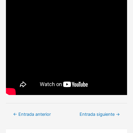
Navegación
←
Entrada anterior
Entrada siguiente
→
de
entradas