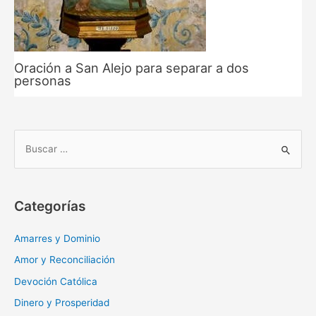
Oración a San Alejo para separar a dos
personas
B
u
s
c
Categorías
a
r
Amarres y Dominio
:
Amor y Reconciliación
Devoción Católica
Dinero y Prosperidad