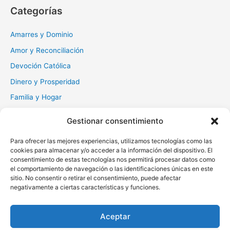
c
Categorías
a
r
Amarres y Dominio
:
Amor y Reconciliación
Devoción Católica
Dinero y Prosperidad
Familia y Hogar
Gratitud y Perdón
Gestionar consentimiento
Milagros y Esperanza
Para ofrecer las mejores experiencias, utilizamos tecnologías como las
Muerte y Difuntos
cookies para almacenar y/o acceder a la información del dispositivo. El
Oraciones Diarias
consentimiento de estas tecnologías nos permitirá procesar datos como
el comportamiento de navegación o las identificaciones únicas en este
Otras
sitio. No consentir o retirar el consentimiento, puede afectar
negativamente a ciertas características y funciones.
Protección y Liberación
Salud y Sanación
Aceptar
Santos y Vírgenes