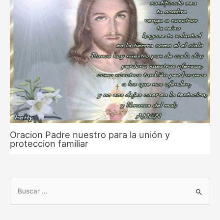
Oracion Padre nuestro para la unión y
proteccion familiar
B
u
s