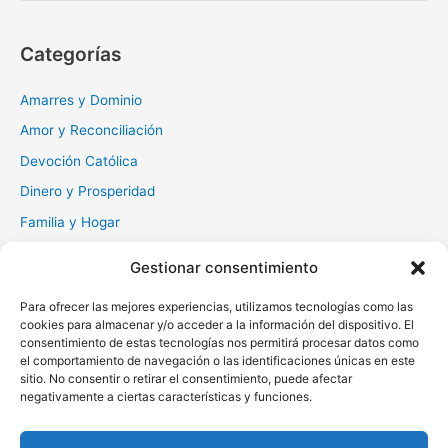
s
c
Categorías
a
r
Amarres y Dominio
:
Amor y Reconciliación
Devoción Católica
Dinero y Prosperidad
Familia y Hogar
Gratitud y Perdón
Gestionar consentimiento
Milagros y Esperanza
Para ofrecer las mejores experiencias, utilizamos tecnologías como las
Muerte y Difuntos
cookies para almacenar y/o acceder a la información del dispositivo. El
consentimiento de estas tecnologías nos permitirá procesar datos como
Oraciones Diarias
el comportamiento de navegación o las identificaciones únicas en este
Otras
sitio. No consentir o retirar el consentimiento, puede afectar
negativamente a ciertas características y funciones.
Protección y Liberación
Salud y Sanación