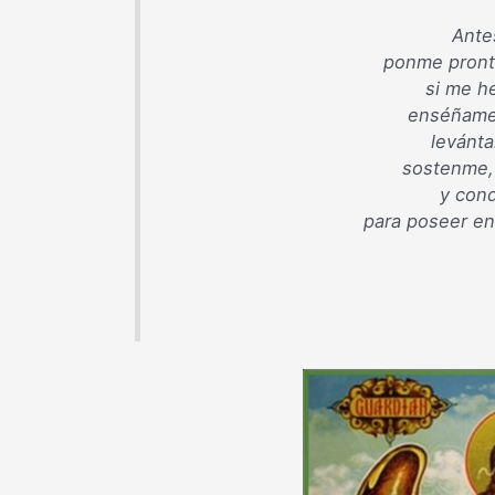
Antes
ponme pronto
si me h
enséñame,
levánta
sostenme, 
y cond
para poseer en 