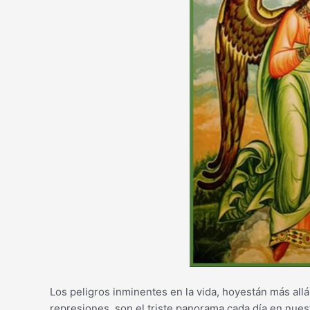
Los peligros inminentes en la vida, hoyestán más allá
represiones, son el triste panorama cada día en nues