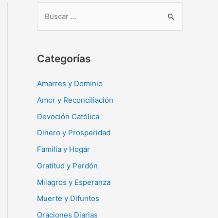
B
u
s
c
Categorías
a
r
Amarres y Dominio
:
Amor y Reconciliación
Devoción Católica
Dinero y Prosperidad
Familia y Hogar
Gratitud y Perdón
Milagros y Esperanza
Muerte y Difuntos
Oraciones Diarias