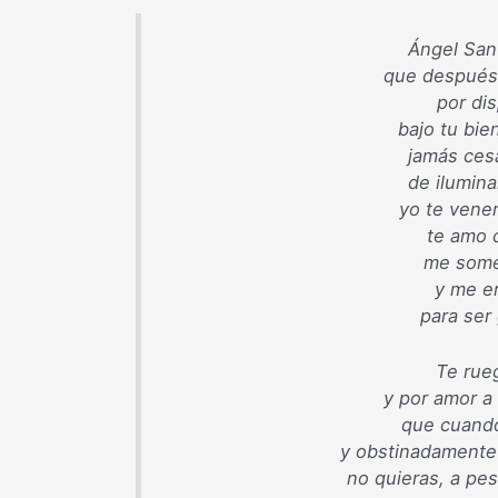
Ángel San
que después
por dis
bajo tu bie
jamás ces
de ilumina
yo te vener
te amo 
me somet
y me en
para ser
Te rueg
y por amor a 
que cuando
y obstinadamente 
no quieras, a pe