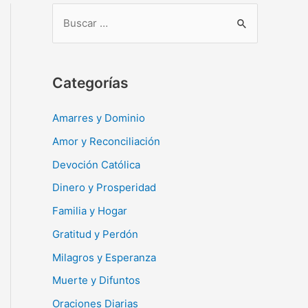
B
u
s
c
Categorías
a
r
Amarres y Dominio
:
Amor y Reconciliación
Devoción Católica
Dinero y Prosperidad
Familia y Hogar
Gratitud y Perdón
Milagros y Esperanza
Muerte y Difuntos
Oraciones Diarias