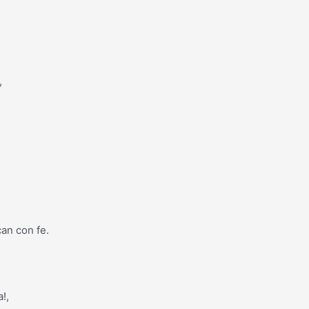
,
an con fe.
!,