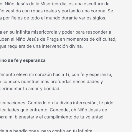
l Niño Jesús de la Misericordia, es una escultura de
o vestido con ropas reales y portando una corona. Se
a por fieles de todo el mundo durante varios siglos.
a en su infinita misericordia y poder para responder a
uden al Niño Jesús de Praga en momentos de dificultad,
que requiera de una intervención divina.
ino de fe y esperanza
mento elevo mi corazón hacia Ti, con fe y esperanza,
que conoces nuestras más profundas necesidades y
perimentar tu amor y bondad.
cupaciones. Confiado en tu divina intercesión, te pido
ficultades que enfrento. Concede, oh Niño Jesús de
para mi bienestar y el cumplimiento de tu voluntad.
e tus bendiciones, pero confío en tu infinita