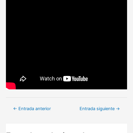
Navegación
←
Entrada anterior
Entrada siguiente
→
de
entradas