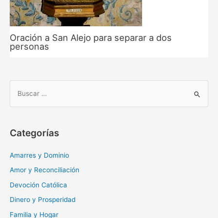
Oración a San Alejo para separar a dos
personas
B
u
s
c
Categorías
a
r
Amarres y Dominio
:
Amor y Reconciliación
Devoción Católica
Dinero y Prosperidad
Familia y Hogar