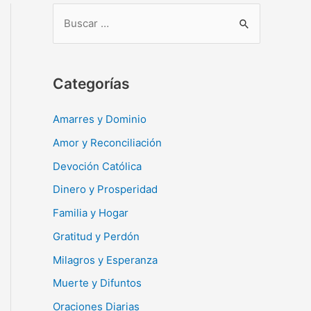
B
u
s
c
Categorías
a
r
Amarres y Dominio
:
Amor y Reconciliación
Devoción Católica
Dinero y Prosperidad
Familia y Hogar
Gratitud y Perdón
Milagros y Esperanza
Muerte y Difuntos
Oraciones Diarias