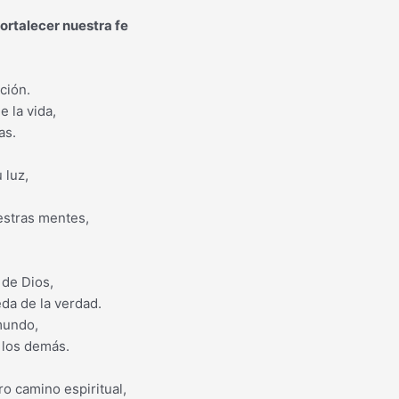
fortalecer nuestra fe
ción.
 la vida,
as.
 luz,
estras mentes,
 de Dios,
da de la verdad.
 mundo,
 los demás.
o camino espiritual,