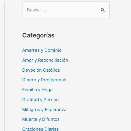
B
u
s
c
Categorías
a
r
Amarres y Dominio
:
Amor y Reconciliación
Devoción Católica
Dinero y Prosperidad
Familia y Hogar
Gratitud y Perdón
Milagros y Esperanza
Muerte y Difuntos
Oraciones Diarias