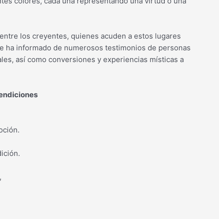
ntes colores, cada una representando una virtud o una
 entre los creyentes, quienes acuden a estos lugares
. Se ha informado de numerosos testimonios de personas
les, así como conversiones y experiencias místicas a
Bendiciones
oción.
,
ición.
,