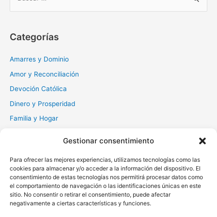
u
s
c
Categorías
a
r
Amarres y Dominio
:
Amor y Reconciliación
Devoción Católica
Dinero y Prosperidad
Familia y Hogar
Gratitud y Perdón
Gestionar consentimiento
Milagros y Esperanza
Para ofrecer las mejores experiencias, utilizamos tecnologías como las
Muerte y Difuntos
cookies para almacenar y/o acceder a la información del dispositivo. El
Oraciones Diarias
consentimiento de estas tecnologías nos permitirá procesar datos como
el comportamiento de navegación o las identificaciones únicas en este
Otras
sitio. No consentir o retirar el consentimiento, puede afectar
negativamente a ciertas características y funciones.
Protección y Liberación