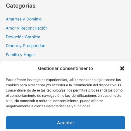
c
Categorías
a
r
Amarres y Dominio
:
Amor y Reconciliación
Devoción Católica
Dinero y Prosperidad
Familia y Hogar
Gratitud y Perdón
Gestionar consentimiento
Milagros y Esperanza
Para ofrecer las mejores experiencias, utilizamos tecnologías como las
Muerte y Difuntos
cookies para almacenar y/o acceder a la información del dispositivo. El
Oraciones Diarias
consentimiento de estas tecnologías nos permitirá procesar datos como
el comportamiento de navegación o las identificaciones únicas en este
Otras
sitio. No consentir o retirar el consentimiento, puede afectar
negativamente a ciertas características y funciones.
Protección y Liberación
Salud y Sanación
Aceptar
Santos y Vírgenes