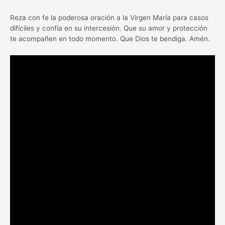
Reza con fe la poderosa oración a la Virgen María para casos
difíciles y confía en su intercesión. Que su amor y protección
te acompañen en todo momento. Que Dios te bendiga. Amén.