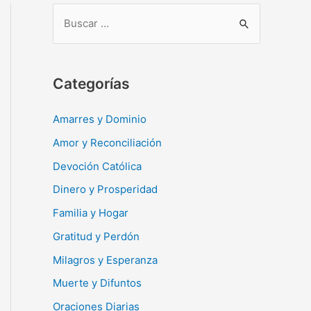
B
u
s
c
Categorías
a
r
Amarres y Dominio
:
Amor y Reconciliación
Devoción Católica
Dinero y Prosperidad
Familia y Hogar
Gratitud y Perdón
Milagros y Esperanza
Muerte y Difuntos
Oraciones Diarias