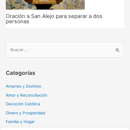
Oración a San Alejo para separar a dos
personas
B
u
s
c
Categorías
a
r
Amarres y Dominio
:
Amor y Reconciliación
Devoción Católica
Dinero y Prosperidad
Familia y Hogar