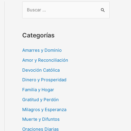
B
u
s
c
Categorías
a
r
Amarres y Dominio
:
Amor y Reconciliación
Devoción Católica
Dinero y Prosperidad
Familia y Hogar
Gratitud y Perdón
Milagros y Esperanza
Muerte y Difuntos
Oraciones Diarias