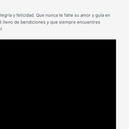
egría y felicidad. Que nunca te falte su amor y guía en
té lleno de bendiciones y que siempre encuentres
!