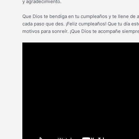
y agradecimiento.
Que Dios te bendiga en tu cumpleaños y te llene de al
cada paso que des. ¡Feliz cumpleaños! Que tu día es
motivos para sonreír. ¡Que Dios te acompañe siempre