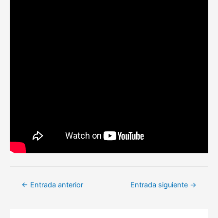
Navegación
←
Entrada anterior
Entrada siguiente
→
de
entradas