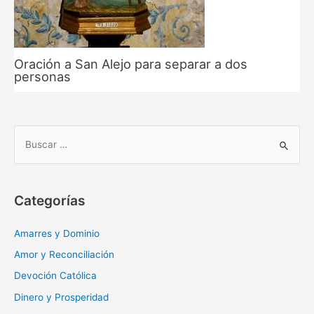
Oración a San Alejo para separar a dos
personas
B
u
s
c
Categorías
a
r
Amarres y Dominio
:
Amor y Reconciliación
Devoción Católica
Dinero y Prosperidad