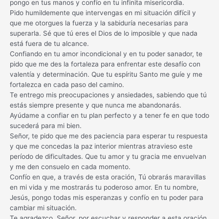
pongo en tus manos y confío en tu infinita misericordia.
Pido humildemente que intervengas en mi situación difícil y
que me otorgues la fuerza y ​​la sabiduría necesarias para
superarla. Sé que tú eres el Dios de lo imposible y que nada
está fuera de tu alcance.
Confiando en tu amor incondicional y en tu poder sanador, te
pido que me des la fortaleza para enfrentar este desafío con
valentía y determinación. Que tu espíritu Santo me guíe y me
fortalezca en cada paso del camino.
Te entrego mis preocupaciones y ansiedades, sabiendo que tú
estás siempre presente y que nunca me abandonarás.
Ayúdame a confiar en tu plan perfecto y a tener fe en que todo
sucederá para mi bien.
Señor, te pido que me des paciencia para esperar tu respuesta
y que me concedas la paz interior mientras atravieso este
período de dificultades. Que tu amor y tu gracia me envuelvan
y me den consuelo en cada momento.
Confío en que, a través de esta oración, Tú obrarás maravillas
en mi vida y me mostrarás tu poderoso amor. En tu nombre,
Jesús, pongo todas mis esperanzas y confío en tu poder para
cambiar mi situación.
Te agradezco, Señor, por escuchar y responder a esta oración.