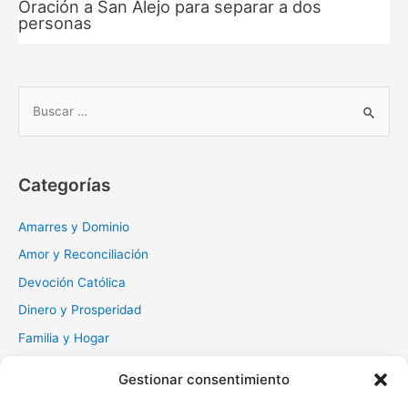
Oración a San Alejo para separar a dos
personas
B
u
s
c
Categorías
a
r
Amarres y Dominio
:
Amor y Reconciliación
Devoción Católica
Dinero y Prosperidad
Familia y Hogar
Gratitud y Perdón
Gestionar consentimiento
Milagros y Esperanza