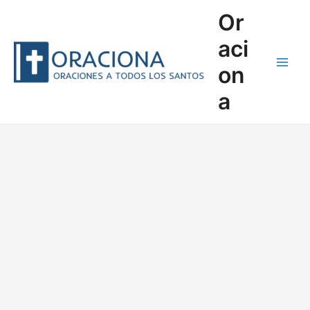
Ir
Or
al
contenido
aci
on
Main
a
Men