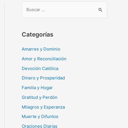
B
u
s
c
Categorías
a
r
Amarres y Dominio
:
Amor y Reconciliación
Devoción Católica
Dinero y Prosperidad
Familia y Hogar
Gratitud y Perdón
Milagros y Esperanza
Muerte y Difuntos
Oraciones Diarias