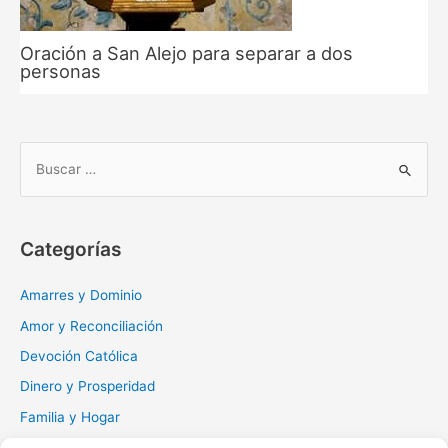
Oración a San Alejo para separar a dos
personas
B
u
s
c
Categorías
a
r
Amarres y Dominio
:
Amor y Reconciliación
Devoción Católica
Dinero y Prosperidad
Familia y Hogar
Gratitud y Perdón