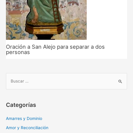
Oración a San Alejo para separar a dos
personas
B
u
s
c
Categorías
a
r
Amarres y Dominio
:
Amor y Reconciliación