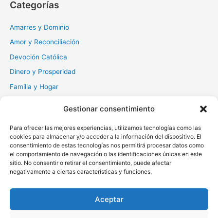
Categorías
a
r
Amarres y Dominio
:
Amor y Reconciliación
Devoción Católica
Dinero y Prosperidad
Familia y Hogar
Gratitud y Perdón
Gestionar consentimiento
Milagros y Esperanza
Para ofrecer las mejores experiencias, utilizamos tecnologías como las
Muerte y Difuntos
cookies para almacenar y/o acceder a la información del dispositivo. El
consentimiento de estas tecnologías nos permitirá procesar datos como
Oraciones Diarias
el comportamiento de navegación o las identificaciones únicas en este
Otras
sitio. No consentir o retirar el consentimiento, puede afectar
negativamente a ciertas características y funciones.
Protección y Liberación
Salud y Sanación
Aceptar
Santos y Vírgenes