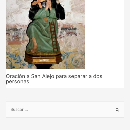
Oración a San Alejo para separar a dos
personas
B
u
s
c