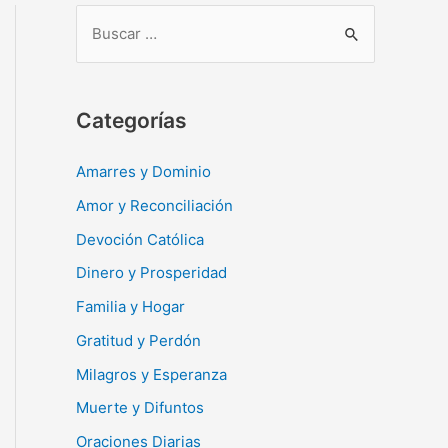
B
u
s
c
Categorías
a
r
Amarres y Dominio
:
Amor y Reconciliación
Devoción Católica
Dinero y Prosperidad
Familia y Hogar
Gratitud y Perdón
Milagros y Esperanza
Muerte y Difuntos
Oraciones Diarias