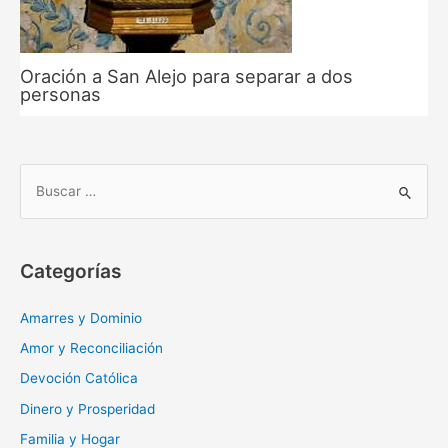
Oración a San Alejo para separar a dos
personas
B
u
s
c
Categorías
a
r
Amarres y Dominio
:
Amor y Reconciliación
Devoción Católica
Dinero y Prosperidad
Familia y Hogar