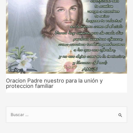
Oracion Padre nuestro para la unión y
proteccion familiar
B
u
s