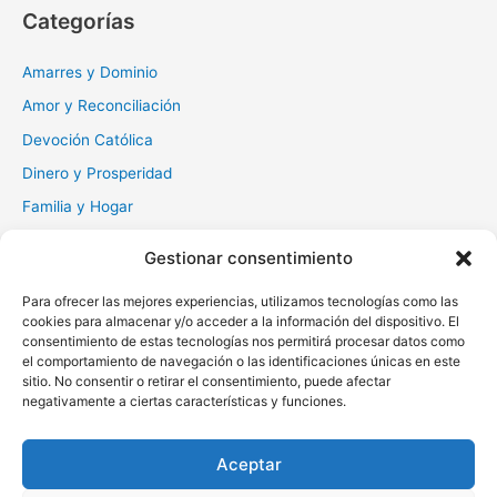
c
Categorías
a
r
Amarres y Dominio
:
Amor y Reconciliación
Devoción Católica
Dinero y Prosperidad
Familia y Hogar
Gratitud y Perdón
Gestionar consentimiento
Milagros y Esperanza
Para ofrecer las mejores experiencias, utilizamos tecnologías como las
Muerte y Difuntos
cookies para almacenar y/o acceder a la información del dispositivo. El
consentimiento de estas tecnologías nos permitirá procesar datos como
Oraciones Diarias
el comportamiento de navegación o las identificaciones únicas en este
Otras
sitio. No consentir o retirar el consentimiento, puede afectar
negativamente a ciertas características y funciones.
Protección y Liberación
Salud y Sanación
Aceptar
Santos y Vírgenes