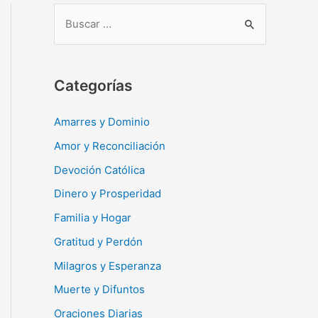
B
u
s
c
Categorías
a
r
Amarres y Dominio
:
Amor y Reconciliación
Devoción Católica
Dinero y Prosperidad
Familia y Hogar
Gratitud y Perdón
Milagros y Esperanza
Muerte y Difuntos
Oraciones Diarias