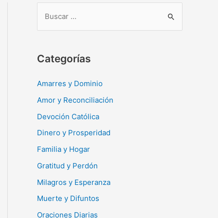
B
u
s
c
Categorías
a
r
Amarres y Dominio
:
Amor y Reconciliación
Devoción Católica
Dinero y Prosperidad
Familia y Hogar
Gratitud y Perdón
Milagros y Esperanza
Muerte y Difuntos
Oraciones Diarias