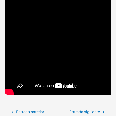
Navegación
←
Entrada anterior
Entrada siguiente
→
de