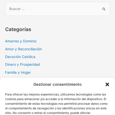
B
u
s
c
Categorías
a
r
Amarres y Dominio
:
Amor y Reconciliación
Devoción Católica
Dinero y Prosperidad
Familia y Hogar
Gratitud y Perdón
Gestionar consentimiento
Milagros y Esperanza
Para ofrecer las mejores experiencias, utilizamos tecnologías como las
Muerte y Difuntos
cookies para almacenar y/o acceder a la información del dispositivo. El
Oraciones Diarias
consentimiento de estas tecnologías nos permitirá procesar datos como
el comportamiento de navegación o las identificaciones únicas en este
Otras
sitio. No consentir o retirar el consentimiento, puede afectar