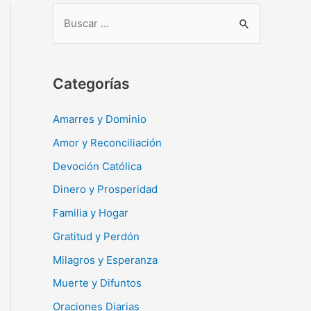
B
u
s
c
Categorías
a
r
Amarres y Dominio
:
Amor y Reconciliación
Devoción Católica
Dinero y Prosperidad
Familia y Hogar
Gratitud y Perdón
Milagros y Esperanza
Muerte y Difuntos
Oraciones Diarias