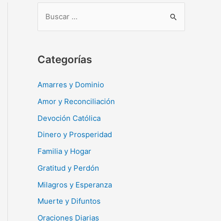
B
u
s
c
Categorías
a
r
Amarres y Dominio
:
Amor y Reconciliación
Devoción Católica
Dinero y Prosperidad
Familia y Hogar
Gratitud y Perdón
Milagros y Esperanza
Muerte y Difuntos
Oraciones Diarias