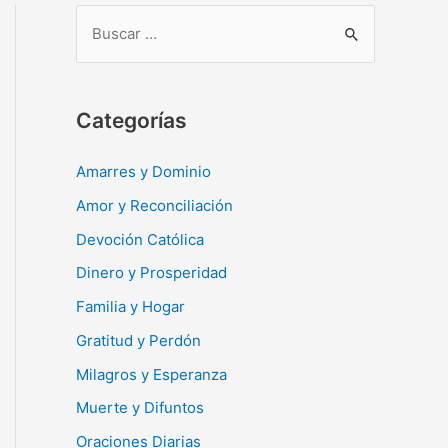
B
u
s
c
Categorías
a
r
Amarres y Dominio
:
Amor y Reconciliación
Devoción Católica
Dinero y Prosperidad
Familia y Hogar
Gratitud y Perdón
Milagros y Esperanza
Muerte y Difuntos
Oraciones Diarias