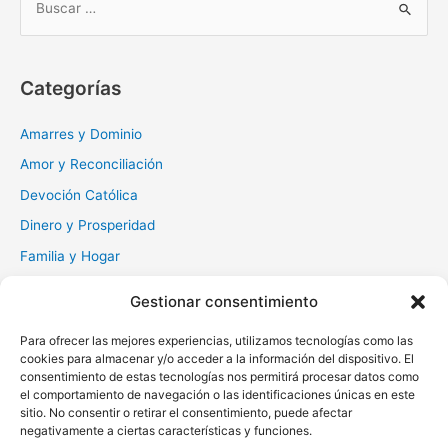
u
s
c
Categorías
a
r
Amarres y Dominio
:
Amor y Reconciliación
Devoción Católica
Dinero y Prosperidad
Familia y Hogar
Gratitud y Perdón
Gestionar consentimiento
Milagros y Esperanza
Para ofrecer las mejores experiencias, utilizamos tecnologías como las
Muerte y Difuntos
cookies para almacenar y/o acceder a la información del dispositivo. El
consentimiento de estas tecnologías nos permitirá procesar datos como
Oraciones Diarias
el comportamiento de navegación o las identificaciones únicas en este
Otras
sitio. No consentir o retirar el consentimiento, puede afectar
negativamente a ciertas características y funciones.
Protección y Liberación