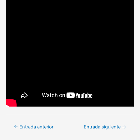
Navegación
←
Entrada anterior
Entrada siguiente
→
de
entradas