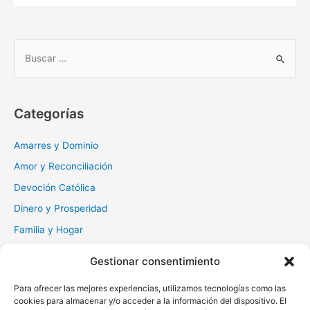
B
u
s
c
Categorías
a
r
Amarres y Dominio
:
Amor y Reconciliación
Devoción Católica
Dinero y Prosperidad
Familia y Hogar
Gratitud y Perdón
Gestionar consentimiento
Milagros y Esperanza
Para ofrecer las mejores experiencias, utilizamos tecnologías como las
Muerte y Difuntos
cookies para almacenar y/o acceder a la información del dispositivo. El