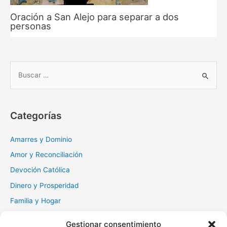
Oración a San Alejo para separar a dos
personas
B
u
s
c
Categorías
a
r
Amarres y Dominio
:
Amor y Reconciliación
Devoción Católica
Dinero y Prosperidad
Familia y Hogar
Gratitud y Perdón
Gestionar consentimiento